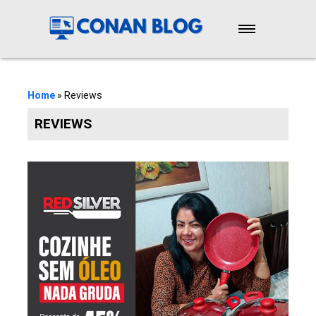
Início
Novidades
Home
»
Reviews
REVIEWS
Reviews
Cursos
Emagrecimento
Saúde
Contato