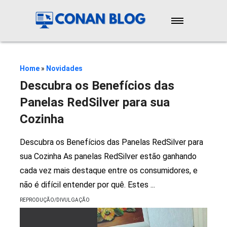
Início
Novidades
Home
»
Novidades
Descubra os Benefícios das
Reviews
Panelas RedSilver para sua
Cozinha
Cursos
Descubra os Benefícios das Panelas RedSilver para
Emagrecimento
sua Cozinha As panelas RedSilver estão ganhando
cada vez mais destaque entre os consumidores, e
não é difícil entender por quê. Estes
...
Saúde
REPRODUÇÃO/DIVULGAÇÃO
Contato